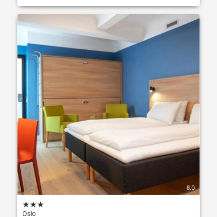
8.0
★
★
★
Oslo