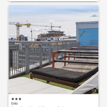
7.5
★
★
★
Oslo