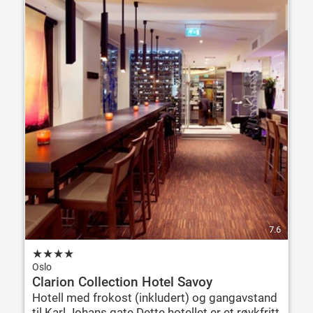
7.6
★
★
★
★
Oslo
Clarion Collection Hotel Savoy
Hotell med frokost (inkludert) og gangavstand
til Karl Johans gate Dette hotellet er et røykfritt