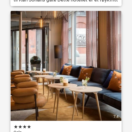
7.4
★
★
★
★