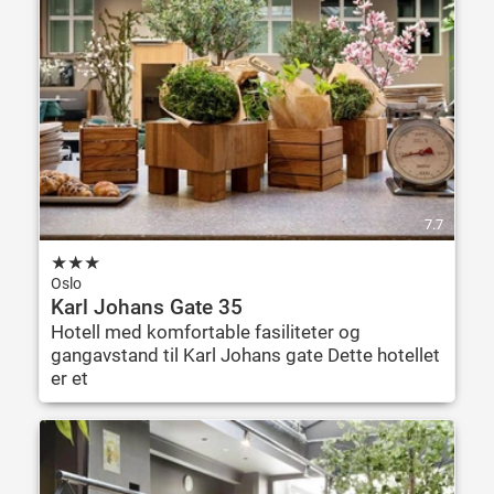
7.7
★
★
★
Oslo
Karl Johans Gate 35
Hotell med komfortable fasiliteter og
gangavstand til Karl Johans gate Dette hotellet
er et