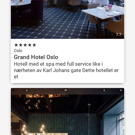
7.7
★
★
★
★
★
Oslo
Grand Hotel Oslo
Hotell med et spa med full service like i
nærheten av Karl Johans gate Dette hotellet er
et