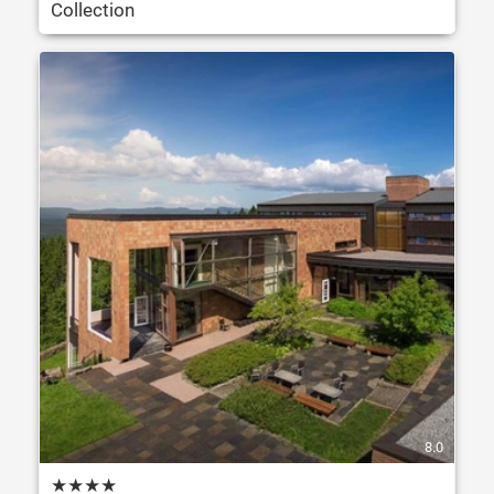
Collection
8.0
★
★
★
★