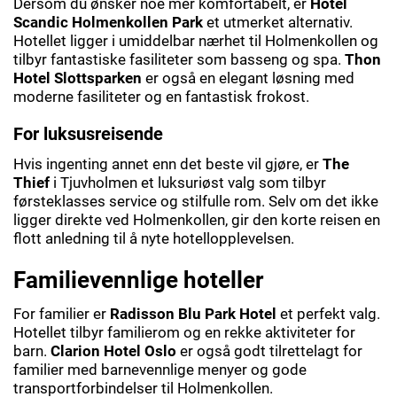
Dersom du ønsker noe mer komfortabelt, er
Hotel
Scandic Holmenkollen Park
et utmerket alternativ.
Hotellet ligger i umiddelbar nærhet til Holmenkollen og
tilbyr fantastiske fasiliteter som basseng og spa.
Thon
Hotel Slottsparken
er også en elegant løsning med
moderne fasiliteter og en fantastisk frokost.
For luksusreisende
Hvis ingenting annet enn det beste vil gjøre, er
The
Thief
i Tjuvholmen et luksuriøst valg som tilbyr
førsteklasses service og stilfulle rom. Selv om det ikke
ligger direkte ved Holmenkollen, gir den korte reisen en
flott anledning til å nyte hotellopplevelsen.
Familievennlige hoteller
For familier er
Radisson Blu Park Hotel
et perfekt valg.
Hotellet tilbyr familierom og en rekke aktiviteter for
barn.
Clarion Hotel Oslo
er også godt tilrettelagt for
familier med barnevennlige menyer og gode
transportforbindelser til Holmenkollen.