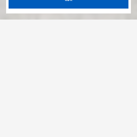
Hotell Oslo
Hotell i Oslo med prisgaranti. Vi søker igjennom
alle hotellnettsidene for å finne den beste prisen
for deg på hotell i Oslo. Du kan velge mellom
317 hotell i Oslo og omegn, alt fra små og
sjarmerende hoteller til de store hotellkjedene
med alle fasiliteter du kan tenke deg. Vi har
garantert noe for enhver lommebok, ønsker og
formål. Du kommer derfor garantert til å finne et
passende hotell for ditt besøk i Oslo.