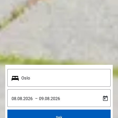
–
Søk