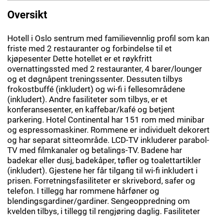
Oversikt
Hotell i Oslo sentrum med familievennlig profil som kan
friste med 2 restauranter og forbindelse til et
kjøpesenter Dette hotellet er et røykfritt
overnattingssted med 2 restauranter, 4 barer/lounger
og et døgnåpent treningssenter. Dessuten tilbys
frokostbuffé (inkludert) og wi-fi i fellesområdene
(inkludert). Andre fasiliteter som tilbys, er et
konferansesenter, en kaffebar/kafé og betjent
parkering. Hotel Continental har 151 rom med minibar
og espressomaskiner. Rommene er individuelt dekorert
og har separat sitteområde. LCD-TV inkluderer parabol-
TV med filmkanaler og betalings-TV. Badene har
badekar eller dusj, badekåper, tøfler og toalettartikler
(inkludert). Gjestene her får tilgang til wi-fi inkludert i
prisen. Forretningsfasiliteter er skrivebord, safer og
telefon. I tillegg har rommene hårføner og
blendingsgardiner/gardiner. Sengeoppredning om
kvelden tilbys, i tillegg til rengjøring daglig. Fasiliteter