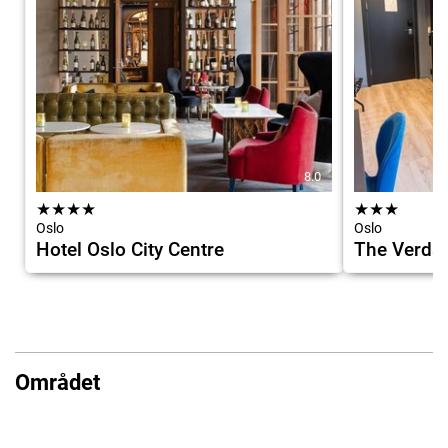
8.0
★
★
★
★
★
★
★
Oslo
Oslo
Hotel Oslo City Centre
The Verdan
Området