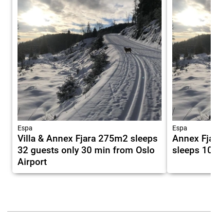
Espa
Espa
Villa & Annex Fjara 275m2 sleeps
Annex Fjar
32 guests only 30 min from Oslo
sleeps 10
Airport