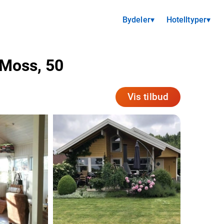
Bydeler
▾
Hotelltyper
▾
/Moss, 50
Vis tilbud