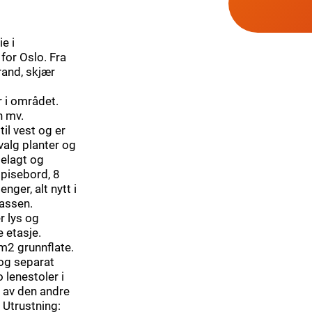
e i
for Oslo. Fra
rand, skjær
r i området.
n mv.
il vest og er
valg planter og
lelagt og
spisebord, 8
nger, alt nytt i
rassen.
r lys og
e etasje.
m2 grunnflate.
 og separat
lenestoler i
e av den andre
 Utrustning: