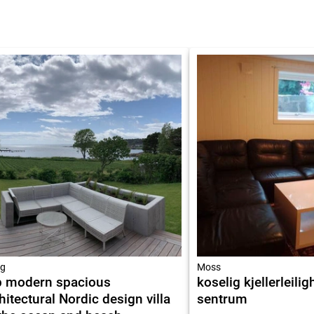
ng
Moss
p modern spacious
koselig kjellerleilig
hitectural Nordic design villa
sentrum