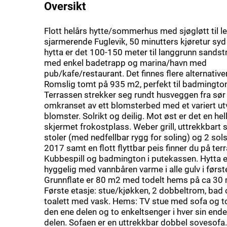
Oversikt
Flott helårs hytte/sommerhus med sjøgløtt til lei
sjarmerende Fuglevik, 50 minutters kjøretur syd 
hytta er det 100-150 meter til langgrunn sandst
med enkel badetrapp og marina/havn med
pub/kafe/restaurant. Det finnes flere alternative
Romslig tomt på 935 m2, perfekt til badmingto
Terrassen strekker seg rundt husveggen fra sør t
omkranset av ett blomsterbed med et variert ut
blomster. Solrikt og deilig. Mot øst er det en hel
skjermet frokostplass. Weber grill, uttrekkbart 
stoler (med nedfellbar rygg for soling) og 2 solse
2017 samt en flott flyttbar peis finner du på ter
Kubbespill og badmington i putekassen. Hytta e
hyggelig med vannbåren varme i alle gulv i først
Grunnflate er 80 m2 med todelt hems på ca 30 
Første etasje: stue/kjøkken, 2 dobbeltrom, bad
toalett med vask. Hems: TV stue med sofa og to 
den ene delen og to enkeltsenger i hver sin end
delen. Sofaen er en uttrekkbar dobbel sovesofa.