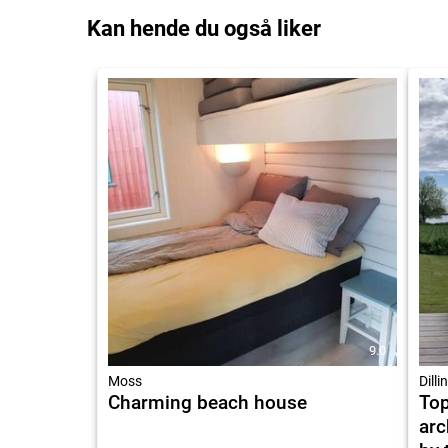
Kan hende du også liker
9.0
Moss
Dilli
Charming beach house
To
arc