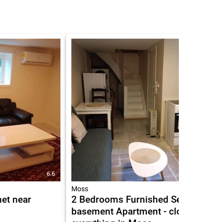
6.6
6.6
Moss
het near
2 Bedrooms Furnished Semi-
basement Apartment - close to