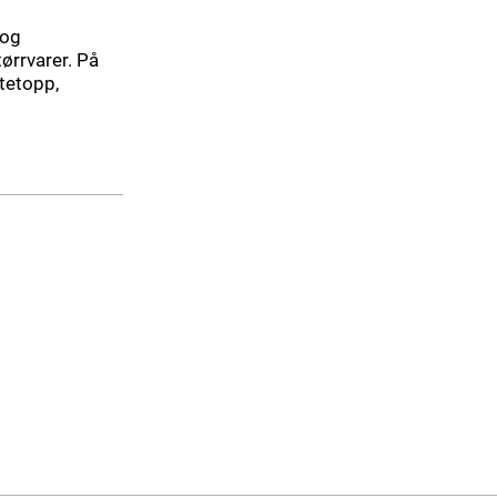
 og
ørrvarer. På
atetopp,