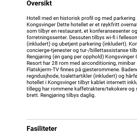
Oversikt
Hotell med en historisk profil og med parkering (
Kongsvinger Dette hotellet er et røykfritt overn
som tilbyr en restaurant, et konferansesenter og
forretningssenter. Dessuten tilbys wi-fi i felle
(inkludert) og ubetjent parkering (inkludert). K
concierge-tjenester og tur-/billettassistanse til
Rengjøring (én gang per opphold) Kongsvinger 
Resort har 28 rom med airconditioning, minibar 
Flatskjerm-TV finnes på gjesterommene. Baden
regndusjhode, toalettartikler (inkludert) og hårf
hotellet i Kongsvinger tilbyr kablet internett inklu
tillegg har rommene kaffetraktere/tekokere og s
brett. Rengjøring tilbys daglig.
Fasiliteter