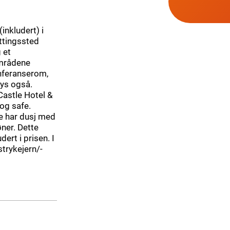
inkludert) i
attingssted
 et
sområdene
onferanserom,
bys også.
Castle Hotel &
og safe.
e har dusj med
øner. Dette
dert i prisen. I
trykejern/-