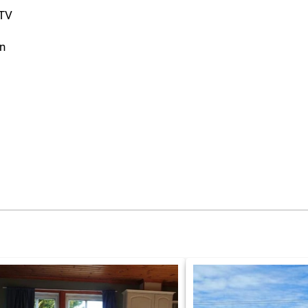
-TV
n