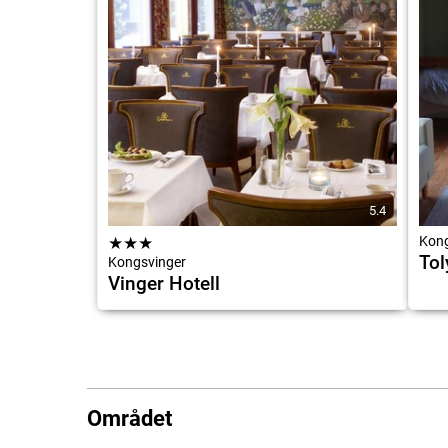
5.4
★
★
★
Kong
Tol
Kongsvinger
Vinger Hotell
Området