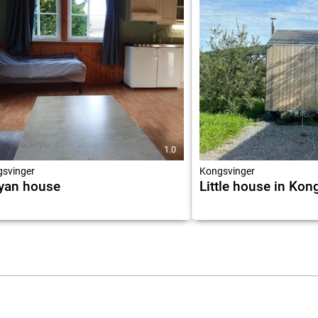
1.0
svinger
Kongsvinger
yan house
Little house in Kon