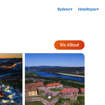
Bydeler
▾
Hotelltyper
▾
Vis tilbud