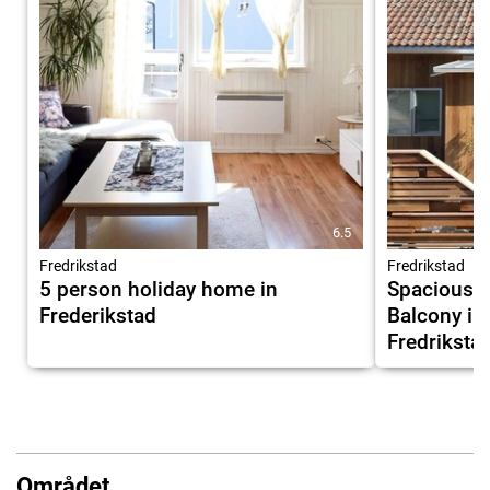
6.5
Fredrikstad
Fredrikstad
5 person holiday home in
Spacious O
Frederikstad
Balcony in
Fredriksta
Området