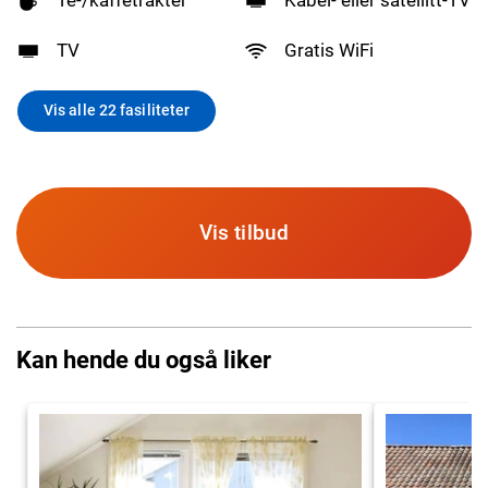
TV
Gratis WiFi
Vis alle 22 fasiliteter
Vis tilbud
Kan hende du også liker