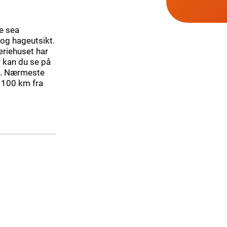
e sea
og hageutsikt.
Feriehuset har
r kan du se på
tt. Nærmeste
r 100 km fra