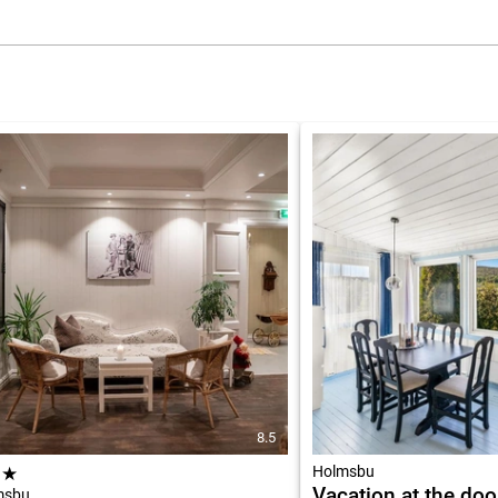
8.5
★
★
Holmsbu
Vacation at the doo
msbu