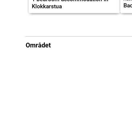
Bad
Klokkarstua
Området