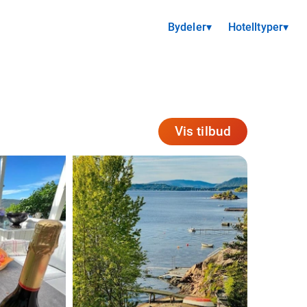
Bydeler
▾
Hotelltyper
▾
Vis tilbud