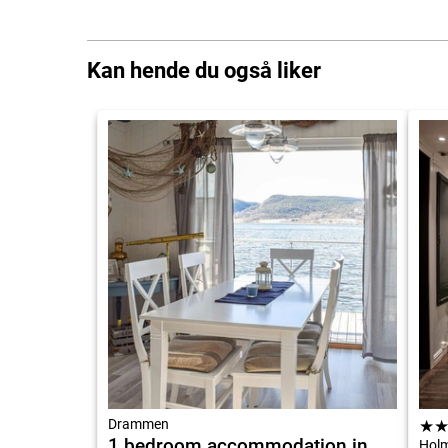
Kan hende du også liker
Drammen
★
1 bedroom accommodation in
Hol