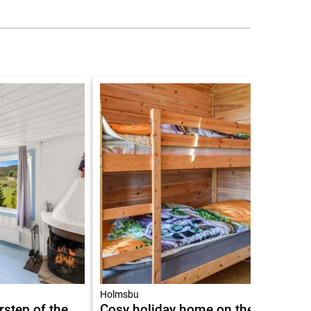
Holmsbu
rstep of the
Cosy holiday home on the Sand