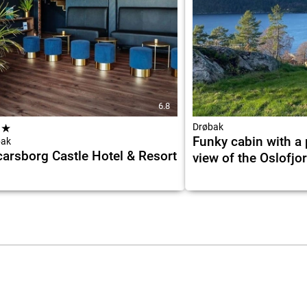
6.8
★
★
Drøbak
Funky cabin with a
bak
arsborg Castle Hotel & Resort
view of the Oslofjo