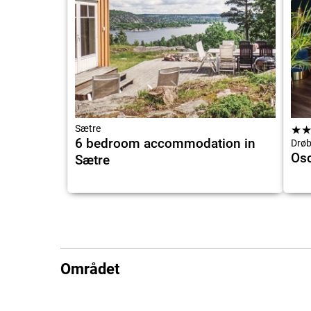
Sætre
★
6 bedroom accommodation in
Drø
Osc
Sætre
Området