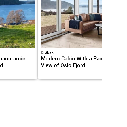
9.5
9.4
Drøbak
 panoramic
Modern Cabin With a Panoramic
rd
View of Oslo Fjord