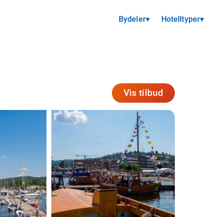
Bydeler
▾
Hotelltyper
▾
Vis tilbud