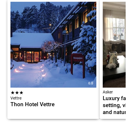
6.8
★
★
★
Asker
Luxury fami
Vettre
Thon Hotel Vettre
setting, vi
and nature