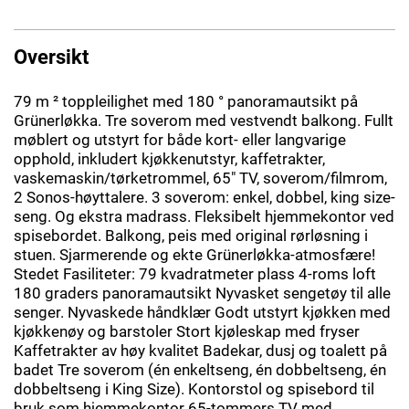
Oversikt
79 m ² toppleilighet med 180 ° panoramautsikt på
Grünerløkka. Tre soverom med vestvendt balkong. Fullt
møblert og utstyrt for både kort- eller langvarige
opphold, inkludert kjøkkenutstyr, kaffetrakter,
vaskemaskin/tørketrommel, 65" TV, soverom/filmrom,
2 Sonos-høyttalere. 3 soverom: enkel, dobbel, king size-
seng. Og ekstra madrass. Fleksibelt hjemmekontor ved
spisebordet. Balkong, peis med original rørløsning i
stuen. Sjarmerende og ekte Grünerløkka-atmosfære!
Stedet Fasiliteter: 79 kvadratmeter plass 4-roms loft
180 graders panoramautsikt Nyvasket sengetøy til alle
senger. Nyvaskede håndklær Godt utstyrt kjøkken med
kjøkkenøy og barstoler Stort kjøleskap med fryser
Kaffetrakter av høy kvalitet Badekar, dusj og toalett på
badet Tre soverom (én enkeltseng, én dobbeltseng, én
dobbeltseng i King Size). Kontorstol og spisebord til
bruk som hjemmekontor 65-tommers TV med