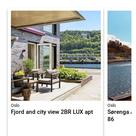
10.0
Oslo
Oslo
Fjord and city view 2BR LUX apt
Sørenga A
86