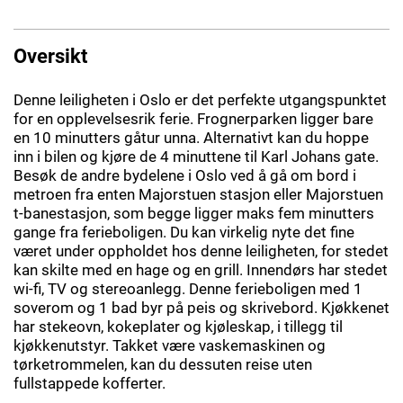
Oversikt
Denne leiligheten i Oslo er det perfekte utgangspunktet
for en opplevelsesrik ferie. Frognerparken ligger bare
en 10 minutters gåtur unna. Alternativt kan du hoppe
inn i bilen og kjøre de 4 minuttene til Karl Johans gate.
Besøk de andre bydelene i Oslo ved å gå om bord i
metroen fra enten Majorstuen stasjon eller Majorstuen
t-banestasjon, som begge ligger maks fem minutters
gange fra ferieboligen. Du kan virkelig nyte det fine
været under oppholdet hos denne leiligheten, for stedet
kan skilte med en hage og en grill. Innendørs har stedet
wi-fi, TV og stereoanlegg. Denne ferieboligen med 1
soverom og 1 bad byr på peis og skrivebord. Kjøkkenet
har stekeovn, kokeplater og kjøleskap, i tillegg til
kjøkkenutstyr. Takket være vaskemaskinen og
tørketrommelen, kan du dessuten reise uten
fullstappede kofferter.