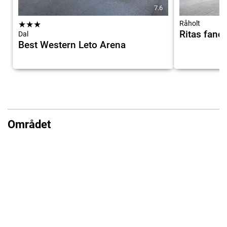
7.6
★
★
★
Råholt
Ritas fanc
Dal
Best Western Leto Arena
Området