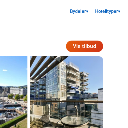
Bydeler
▾
Hotelltyper
▾
Vis tilbud