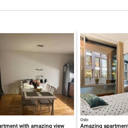
1.0
Oslo
rtment with amazing view
Amazing apartment