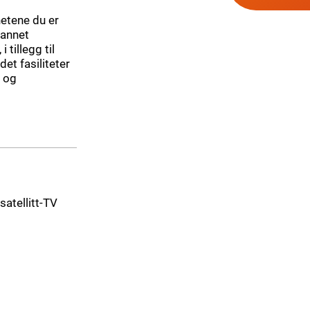
etene du er
 annet
 tillegg til
et fasiliteter
 og
 satellitt-TV