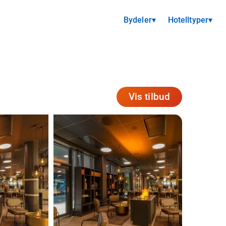
Bydeler
▾
Hotelltyper
▾
Vis tilbud