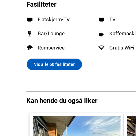
Fasiliteter
Flatskjerm-TV
TV
Bar/Lounge
Kaffemaski
Romservice
Gratis WiFi
Vis alle 60 fasiliteter
Kan hende du også liker