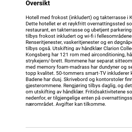
Oversikt
Hotell med frokost (inkludert) og takterrasse i
Dette hotellet er et røykfritt overnattingssted so
restaurant, en takterrasse og ubetjent parkerin
tilbys frokost inkludert og wi-fi i fellesområdene
Renseritjenester, vaskeritjenester og en døgnå
tilbys også. Utskifting av håndklær Clarion Colle
Kongsberg har 121 rom med airconditioning, hå
strykejern/-brett. Rommene har separat sitteo
med memory foam-madrass har dundyner og se
topp kvalitet. 50-tommers smart-TV inkluderer 
Badene har dusj. Skrivebord og kontorstoler fin
gjesterommene. Rengjøring tilbys daglig, og det
om utskifting av håndklær. Fritidsaktivitetene s
nedenfor, er tilgjengelige enten på overnattingsst
nærområdet. Avgifter kan tilkomme.