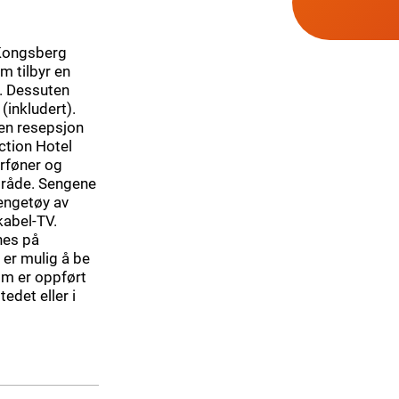
 Kongsberg
m tilbyr en
g. Dessuten
 (inkludert).
pen resepsjon
ction Hotel
rføner og
mråde. Sengene
ngetøy av
kabel-TV.
nes på
 er mulig å be
om er oppført
edet eller i