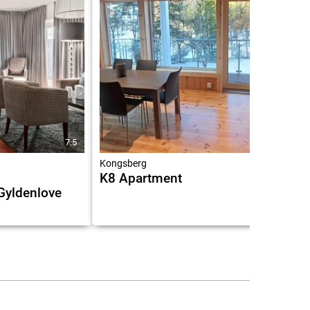
7.5
9.8
Kongsberg
K8 Apartment
Gyldenlove