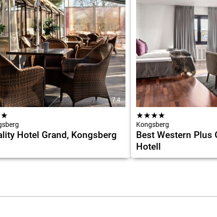
7.4
★
★
★
★
★
★
gsberg
Kongsberg
lity Hotel Grand, Kongsberg
Best Western Plus 
Hotell