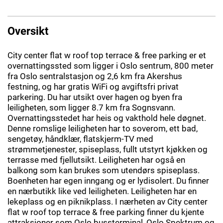
Oversikt
City center flat w roof top terrace & free parking er et
overnattingssted som ligger i Oslo sentrum, 800 meter
fra Oslo sentralstasjon og 2,6 km fra Akershus
festning, og har gratis WiFi og avgiftsfri privat
parkering. Du har utsikt over hagen og byen fra
leiligheten, som ligger 8.7 km fra Sognsvann.
Overnattingsstedet har heis og vakthold hele døgnet.
Denne romslige leiligheten har to soverom, ett bad,
sengetøy, håndklær, flatskjerm-TV med
strømmetjenester, spiseplass, fullt utstyrt kjøkken og
terrasse med fjellutsikt. Leiligheten har også en
balkong som kan brukes som utendørs spiseplass.
Boenheten har egen inngang og er lydisolert. Du finner
en nærbutikk like ved leiligheten. Leiligheten har en
lekeplass og en piknikplass. I nærheten av City center
flat w roof top terrace & free parking finner du kjente
attraksjoner som Oslo bussterminal, Oslo Spektrum og