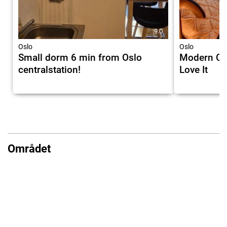
9.0
Oslo
Oslo
Small dorm 6 min from Oslo
Modern Cen
centralstation!
Love It
Området